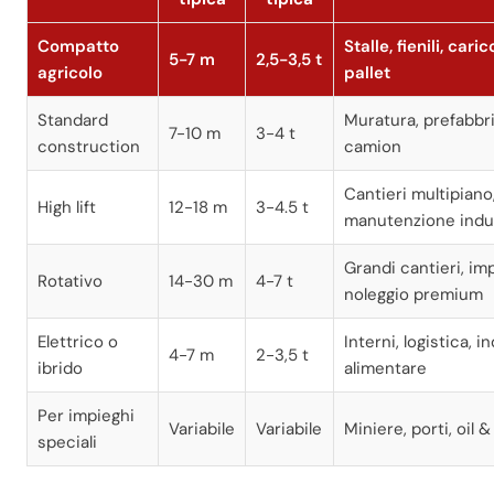
Compatto
Stalle, fienili, car
5-7 m
2,5-3,5 t
agricolo
pallet
Standard
Muratura, prefabbri
7-10 m
3-4 t
construction
camion
Cantieri multipiano
High lift
12-18 m
3-4.5 t
manutenzione indus
Grandi cantieri, imp
Rotativo
14-30 m
4-7 t
noleggio premium
Elettrico o
Interni, logistica, i
4-7 m
2-3,5 t
ibrido
alimentare
Per impieghi
Variabile
Variabile
Miniere, porti, oil &
speciali