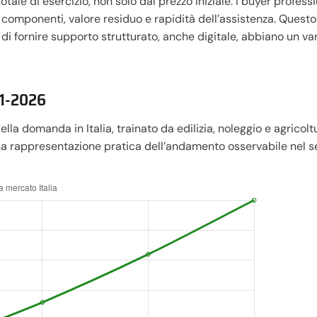
otale di esercizio, non solo dal prezzo iniziale. I buyer professi
e componenti, valore residuo e rapidità dell’assistenza. Quest
 di fornire supporto strutturato, anche digitale, abbiano un v
21-2026
ella domanda in Italia, trainato da edilizia, noleggio e agricolt
una rappresentazione pratica dell’andamento osservabile nel s