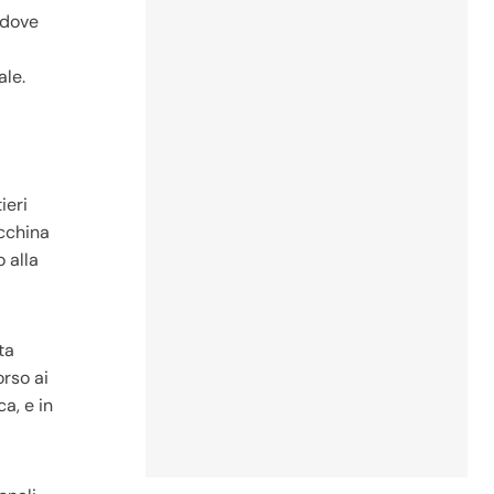
 dove
ale.
ieri
acchina
o alla
ta
rso ai
ca, e in