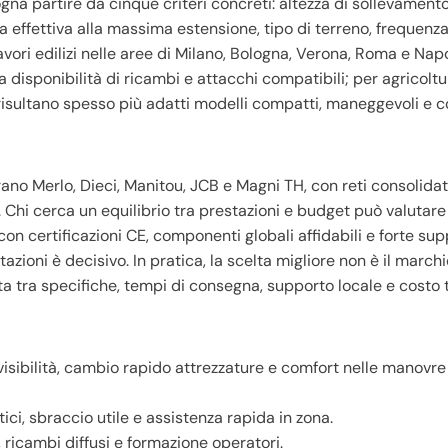
ogna partire da cinque criteri concreti: altezza di sollevament
a effettiva alla massima estensione, tipo di terreno, frequenz
avori edilizi nelle aree di Milano, Bologna, Verona, Roma e Napo
 disponibilità di ricambi e attacchi compatibili; per agricoltu
risultano spesso più adatti modelli compatti, maneggevoli e 
urano Merlo, Dieci, Manitou, JCB e Magni TH, con reti consolida
io. Chi cerca un equilibrio tra prestazioni e budget può valutar
si con certificazioni CE, componenti globali affidabili e forte su
zioni è decisivo. In pratica, la scelta migliore non è il marchi
ta tra specifiche, tempi di consegna, supporto locale e costo t
isibilità, cambio rapido attrezzature e comfort nelle manovre
ici, sbraccio utile e assistenza rapida in zona.
, ricambi diffusi e formazione operatori.