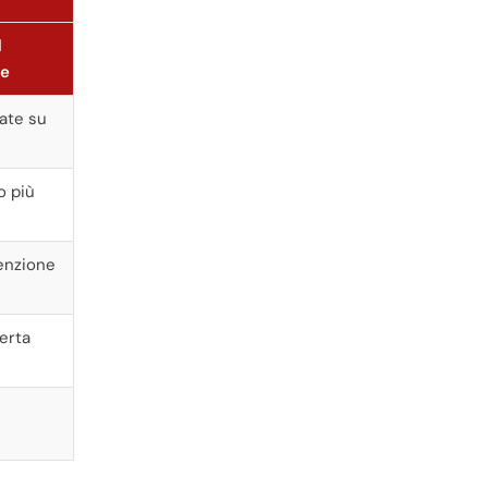
d
te
tate su
o più
enzione
erta