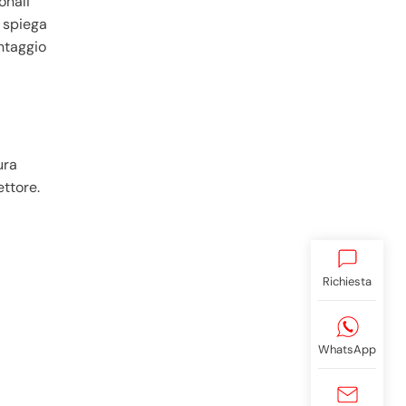
onali
o spiega
antaggio
ura
ettore.
Richiesta
WhatsApp