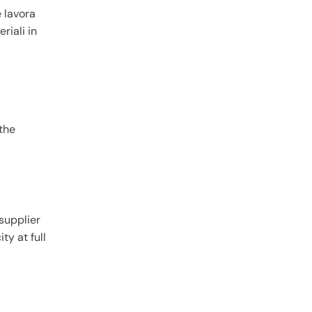
 lavora
riali in
 the
supplier
ty at full