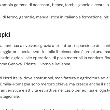
on ampia gamma di accessori, benna, forche, gancio e cestello
i di fermo, garanzia, manualistica in italiano e formazione inizi
opici
 continua a evolversi grazie a tre fattori: espansione dei cant
leggiatori specializzati. In Italia il telescopico è ormai una m
zini agricoli alle operazioni di posa materiali in cantiere, fin
 come Genova, Trieste, Livorno e Ravenna.
ord Italia, dove costruzioni, manifattura e agricoltura ad al
d Emilia-Romagna sono mercati chiave, ma cresce anche il rico
ieristica e attività estrattive, nel Lazio per edilizia e logisti
 stagionale.