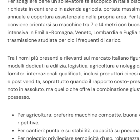
Per scegliere bene un sollevatore telescopico in Italia bis
richiesta in cantiere o in azienda agricola, portata massim
annuale e copertura assistenziale nella propria area. Per l
conviene orientarsi su macchine tra 7 e 14 metri con buona
intensiva in Emilia-Romagna, Veneto, Lombardia e Puglia 
trasmissione studiata per cicli frequenti di carico.
Tra i nomi più presenti e rilevanti sul mercato italiano fig
modelli dedicati a edilizia, logistica, agricoltura e nolegg
fornitori internazionali qualificati, inclusi produttori cine
e post vendita, soprattutto quando il rapporto costo-presta
noto in assoluto, ma quello che offre la combinazione gius
possesso.
Per agricoltura: preferire macchine compatte, buona v
ripetitive.
Per cantieri: puntare su stabilità, capacità su pneumat
Per noleggio: privilegiare semplicità d’uso, robustezza