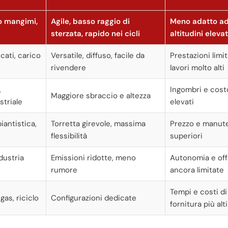
ico mangimi,
Agile, basso raggio di
Meno adatto a
sterzata, rapido nei cicli
altitudini eleva
cati, carico
Versatile, diffuso, facile da
Prestazioni limi
rivendere
lavori molto alti
,
Ingombri e cost
Maggiore sbraccio e altezza
triale
elevati
iantistica,
Torretta girevole, massima
Prezzo e manut
flessibilità
superiori
ndustria
Emissioni ridotte, meno
Autonomia e off
rumore
ancora limitate
Tempi e costi di
 gas, riciclo
Configurazioni dedicate
fornitura più alti