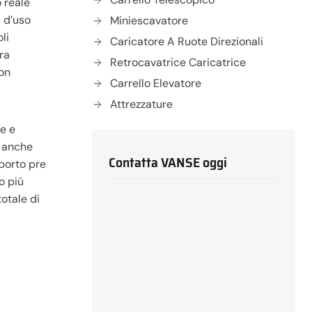
o reale
a d’uso
Miniescavatore
li
Caricatore A Ruote Direzionali
ra
Retrocavatrice Caricatrice
con
Carrello Elevatore
Attrezzature
te e
e anche
Contatta VANSE oggi
pporto pre
o più
otale di