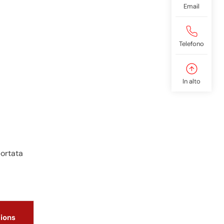
Email
Telefono
In alto
portata
tions