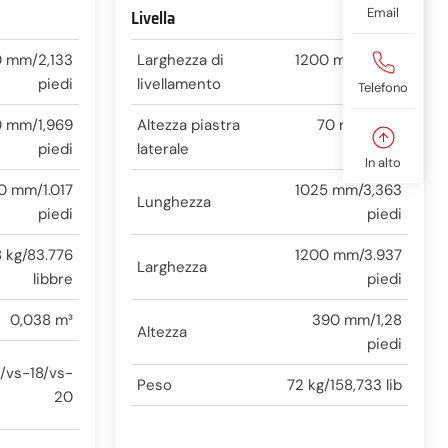
Email
Livella
 mm/2,133
Larghezza di
1200 mm/3.937
piedi
livellamento
piedi
Telefono
 mm/1,969
Altezza piastra
70 mm/0,23
piedi
laterale
piedi
In alto
0 mm/1.017
1025 mm/3,363
Lunghezza
piedi
piedi
 kg/83.776
1200 mm/3.937
Larghezza
libbre
piedi
0,038 m³
390 mm/1,28
Altezza
piedi
/vs-18/vs-
Peso
72 kg/158,733 lib
20