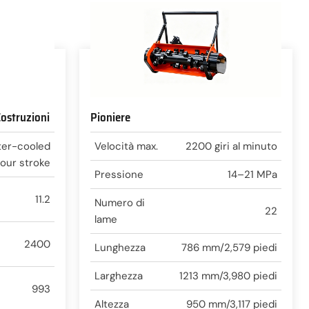
ostruzioni
Pioniere
ater-cooled
Velocità max.
2200 giri al minuto
four stroke
Pressione
14–21 MPa
11.2
Numero di
22
lame
2400
Lunghezza
786 mm/2,579 piedi
Larghezza
1213 mm/3,980 piedi
993
Altezza
950 mm/3,117 piedi