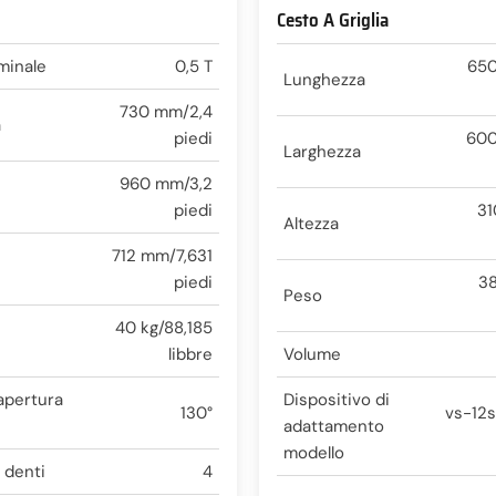
Cesto A Griglia
minale
0,5 T
650
Lunghezza
730 mm/2,4
a
piedi
600
Larghezza
960 mm/3,2
piedi
31
Altezza
712 mm/7,631
piedi
38
Peso
40 kg/88,185
libbre
Volume
apertura
Dispositivo di
130°
vs-12s
adattamento
modello
 denti
4