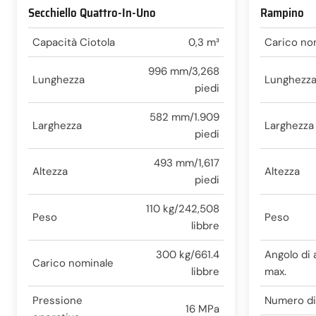
Secchiello Quattro-In-Uno
Rampino
Capacità Ciotola
0,3 m³
Carico no
996 mm/3,268
Lunghezza
Lunghezz
piedi
582 mm/1.909
Larghezza
Larghezza
piedi
493 mm/1,617
Altezza
Altezza
piedi
110 kg/242,508
Peso
Peso
libbre
300 kg/661.4
Angolo di 
Carico nominale
libbre
max.
Pressione
Numero di
16 MPa