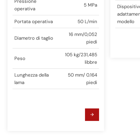
Pressione
5 MPa
Dispositiv
operativa
adattame
Portata operativa
50 L/min
modello
16 mm/0,052
Diametro di taglio
piedi
105 kg/231,485
Peso
libbre
Lunghezza della
50 mm/ 0.164
lama
piedi