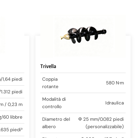
Trivella
1,64 piedi
Coppia
580 N·m
rotante
.312 piedi
Modalità di
Idraulica
m / 0,23 m
controllo
g/60 libbre
Diametro del
Φ 25 mm/0.082 piedi
albero
(personalizzabile)
.635 piedi³