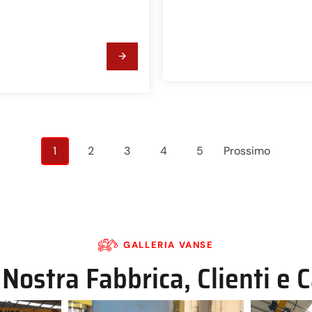
Navigazione
1
2
3
4
5
Prossimo
post
GALLERIA VANSE
 Nostra Fabbrica, Clienti e C