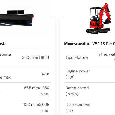
ista
Miniescavatore VSC-18 Per C
 spinta
In line, w
360 mm/1,181 ft
Tipo Motore
Engine power
140°
ne max
(kW)
565 mm/1,854
Rated speed
a
piedi
(r/min)
1100 mm/3,609
Displacement
piedi
(ml)