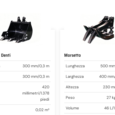
 Denti
Morsetto
a
300 mm/0,3 m
Lunghezza
500 mm/
300 mm/0,3 m
Larghezza
400 mm/1
420
Altezza
230 m
millimetri/1.378
Peso
27 k
piedi
Volume
46 L/1
0,02 m³