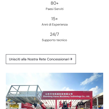
8
80+
0
Paesi Serviti
+
1
15+
5
Anni di Esperienza
+
2
24/7
4
Supporto tecnico
/
7
Unisciti alla Nostra Rete Concessionari