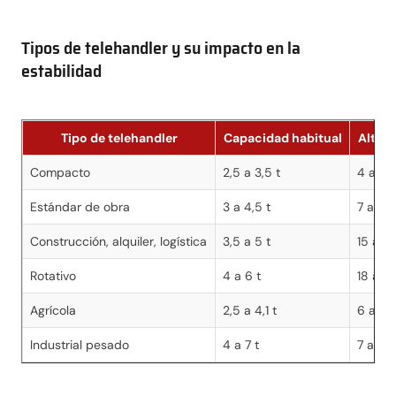
Tipos de telehandler y su impacto en la
estabilidad
Tipo de telehandler
Capacidad habitual
Altura
Compacto
2,5 a 3,5 t
4 a 7 
Estándar de obra
3 a 4,5 t
7 a 14
Construcción, alquiler, logística
3,5 a 5 t
15 a 2
Rotativo
4 a 6 t
18 a 3
Agrícola
2,5 a 4,1 t
6 a 10
Industrial pesado
4 a 7 t
7 a 14