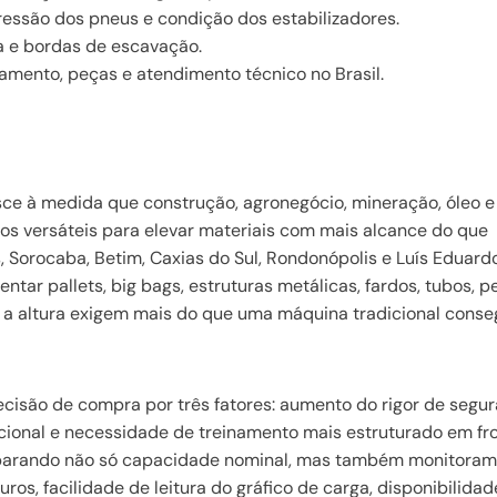
pressão dos pneus e condição dos estabilizadores.
ma e bordas de escavação.
amento, peças e atendimento técnico no Brasil.
ce à medida que construção, agronegócio, mineração, óleo e
s versáteis para elevar materiais com mais alcance do que
Sorocaba, Betim, Caxias do Sul, Rondonópolis e Luís Eduard
ar pallets, big bags, estruturas metálicas, fardos, tubos, p
 e a altura exigem mais do que uma máquina tradicional cons
cisão de compra por três fatores: aumento do rigor de segu
cional e necessidade de treinamento mais estruturado em fr
omparando não só capacidade nominal, mas também monitora
ros, facilidade de leitura do gráfico de carga, disponibilidad