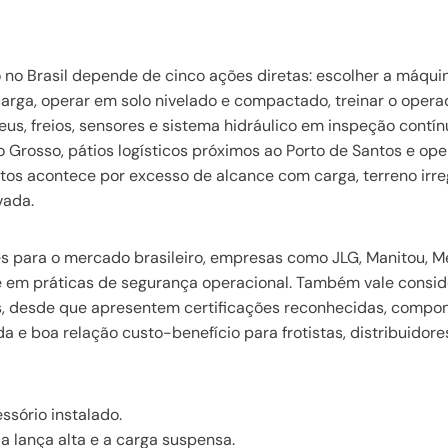
no Brasil depende de cinco ações diretas: escolher a máqu
 carga, operar em solo nivelado e compactado, treinar o opera
eus, freios, sensores e sistema hidráulico em inspeção contí
to Grosso, pátios logísticos próximos ao Porto de Santos e op
tos acontece por excesso de alcance com carga, terreno irre
vada.
s para o mercado brasileiro, empresas como JLG, Manitou, Me
 e em práticas de segurança operacional. Também vale consid
ses, desde que apresentem certificações reconhecidas, compo
a e boa relação custo-benefício para frotistas, distribuidore
sório instalado.
 lança alta e a carga suspensa.