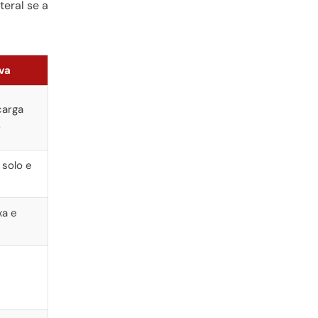
teral se a
va
carga
o
 solo e
xa e