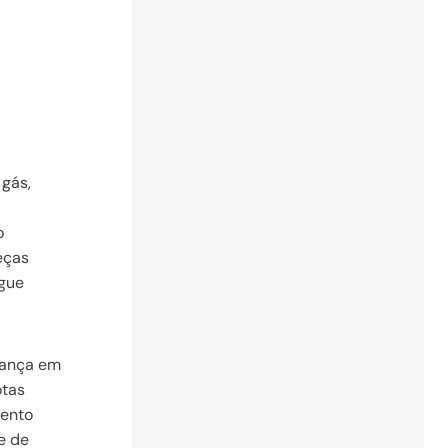
 gás,
o
eças
egue
rança em
otas
mento
e de