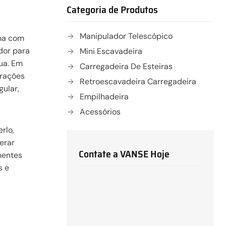
Categoria de Produtos
Manipulador Telescópico
ina com
dor para
Mini Escavadeira
nua. Em
Carregadeira De Esteiras
erações
Retroescavadeira Carregadeira
gular,
Empilhadeira
Acessórios
rlo,
erar
Contate a VANSE Hoje
nentes
s e