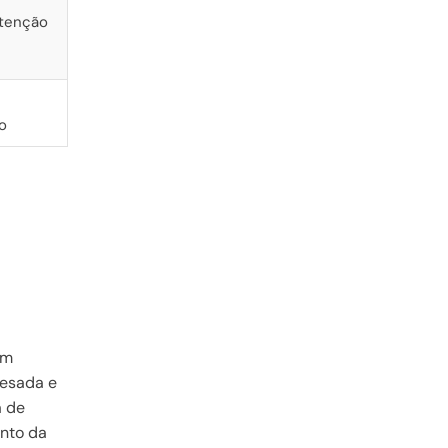
utenção
o
em
pesada e
a de
ento da