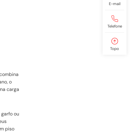
E-mail
Telefone
Topo
r combina
ano, o
uma carga
 garfo ou
eus
om piso