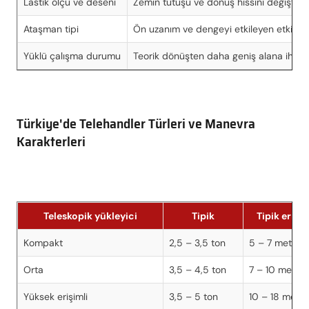
Lastik ölçü ve deseni
Zemin tutuşu ve dönüş hissini değiştirir
Ataşman tipi
Ön uzanım ve dengeyi etkileyen etkiler
Yüklü çalışma durumu
Teorik dönüşten daha geniş alana ihtiya
Türkiye'de Telehandler Türleri ve Manevra
Karakterleri
Teleskopik yükleyici
Tipik
Tipik erişi
Kompakt
2,5 – 3,5 ton
5 – 7 metre
Orta
3,5 – 4,5 ton
7 – 10 metre
Yüksek erişimli
3,5 – 5 ton
10 – 18 metre