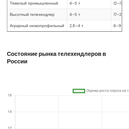
Тяжелый промышленный
4–5 т
12–17 м
Высотный телехендлер
4–5 т
17–21 м
Аграрный низкопрофильный
2,8–4 т
6–9 м
Состояние рынка телехендлеров в
России