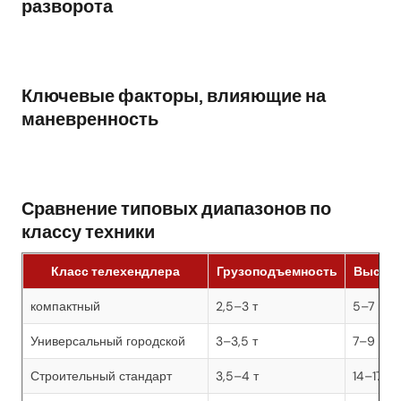
разворота
Ключевые факторы, влияющие на
маневренность
Сравнение типовых диапазонов по
классу техники
Класс телехендлера
Грузоподъемность
Высота
компактный
2,5–3 т
5–7 м
Универсальный городской
3–3,5 т
7–9 м
Строительный стандарт
3,5–4 т
14–17 м