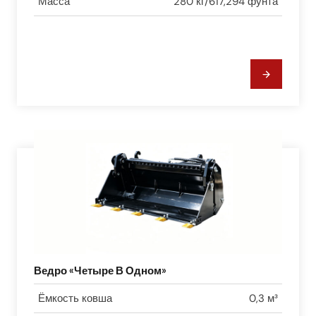
Масса
280 кг/617,294 фунта
Ведро «Четыре В Одном»
Ёмкость ковша
0,3 м³