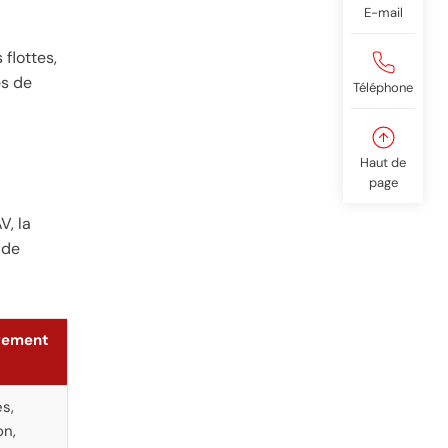
E-mail
flottes,
es de
Téléphone
Haut de
page
V, la
 de
rgement
s,
on,