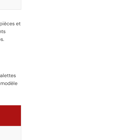
 pièces et
nts
s.
alettes
n modèle