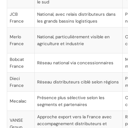
le sud
JCB
National, avec relais distributeurs dans
P
France
les grands bassins logistiques
n
Merlo
National, particulièrement visible en
C
France
agriculture et industrie
c
Bobcat
M
Réseau national via concessionnaires
France
m
Dieci
P
Réseau distributeurs ciblé selon régions
France
m
Présence plus sélective selon les
C
Mecalac
segments et partenaires
c
Approche export vers la France avec
R
VANSE
accompagnement distributeurs et
p
Group