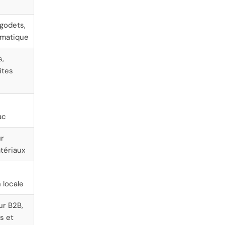
 godets,
ématique
s,
ites
ac
ur
tériaux
 locale
ur B2B,
rs et