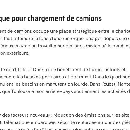
pique pour chargement de camions
ment de camions occupe une place stratégique entre le chario
u’il faut atteindre le fond d’une remorque, charger depuis une 
riaux en vrac ou travailler sur des sites mixtes où la machine
ion extérieure.
le nord, Lille et Dunkerque bénéficient de flux industriels et
ennent les besoins portuaires et de transit. Dans le quart su
mulent les besoins en manutention lourde. Dans l’ouest, Nante
 que Toulouse et son arrière-pays soutiennent les activités 
 des facteurs nouveaux : réduction des émissions sur les site
t, télématique embarquée, sécurité renforcée autour des pié
ance, le coût d’arrêt est souvent plus critique que le prix fac