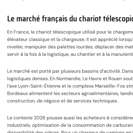
Le marché français du chariot télesco
En France, le chariot télescopique utilisé pour le charge
élévateur classique et la chargeuse. Il est apprécié lorsq
nivelée, manipuler des palettes lourdes, déplacer des maté
servir à la fois à la logistique, au chantier et à la manutent
Le marché est porté par plusieurs bassins d’activité. Dans 
logistiques denses. En Normandie, Le Havre et Rouen souti
l’axe Lyon-Saint-Étienne et le complexe Marseille-Fos sti
Bordeaux alimentent les secteurs agroalimentaires, tandis
construction, de négoce et de services techniques.
Le contexte 2026 pousse aussi les acheteurs à considérer
industriels, optimisation de la consommation de carburan
disponibilité des pièces. Pour un chargeur de camions en Fr