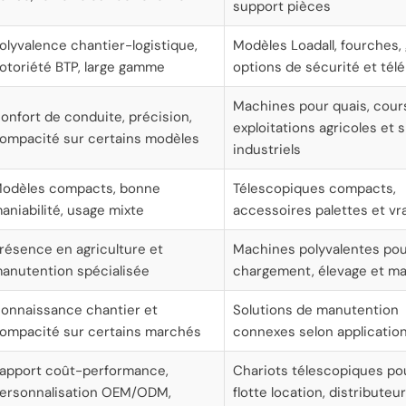
support pièces
olyvalence chantier-logistique,
Modèles Loadall, fourches,
otoriété BTP, large gamme
options de sécurité et tél
Machines pour quais, cour
onfort de conduite, précision,
exploitations agricoles et s
ompacité sur certains modèles
industriels
odèles compacts, bonne
Télescopiques compacts,
aniabilité, usage mixte
accessoires palettes et vr
résence en agriculture et
Machines polyvalentes po
anutention spécialisée
chargement, élevage et ma
onnaissance chantier et
Solutions de manutention
ompacité sur certains marchés
connexes selon application
apport coût-performance,
Chariots télescopiques po
ersonnalisation OEM/ODM,
flotte location, distributeu