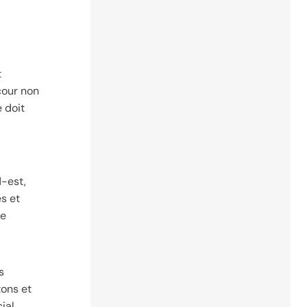
t
cour non
 doit
d-est,
s et
de
s
tons et
ial