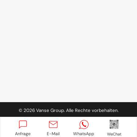
©
2026
Vanse Group. Alle Rechte vorbehalten.
Datenschutzerklärung
Anfrage
E-Mail
WhatsApp
WeChat