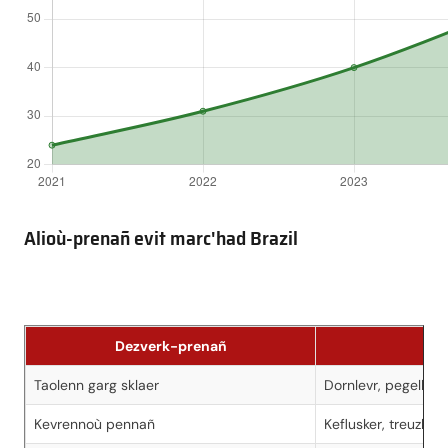
Alioù-prenañ evit marc'had Brazil
Dezverk-prenañ
O 
Taolenn garg sklaer
Dornlevr, pegelloù
Kevrennoù pennañ
Keflusker, treuzkas