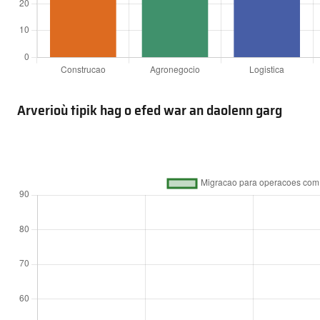
Arverioù tipik hag o efed war an daolenn garg