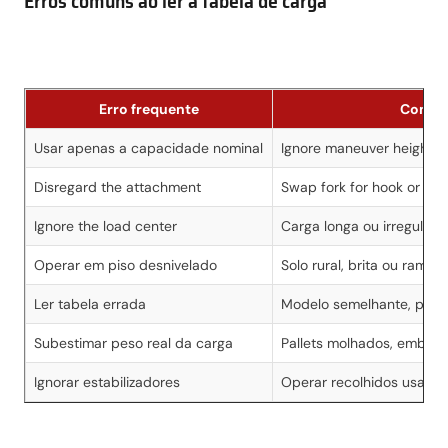
Erros comuns ao ler a tabela de carga
Erro frequente
Como 
Usar apenas a capacidade nominal
Ignore maneuver height a
Disregard the attachment
Swap fork for hook or jib 
Ignore the load center
Carga longa ou irregular 
Operar em piso desnivelado
Solo rural, brita ou rampa
Ler tabela errada
Modelo semelhante, pore
Subestimar peso real da carga
Pallets molhados, embalag
Ignorar estabilizadores
Operar recolhidos usand