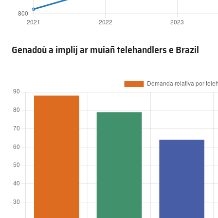
Genadoù a implij ar muiañ telehandlers e Brazil