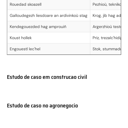
Rouedad skoazell
Pezhioù, teknikouri
Galloudegezh liesdoare an ardivinkoù stag
Krog, jib hag adst
Kendegouezded hag amprouiñ
Argerzhioù testeni
Koust hollek
Priz, trezalc'hidig
Engouestl lec'hel
Stok, stummadur ha
Estudo de caso em construcao civil
Estudo de caso no agronegocio