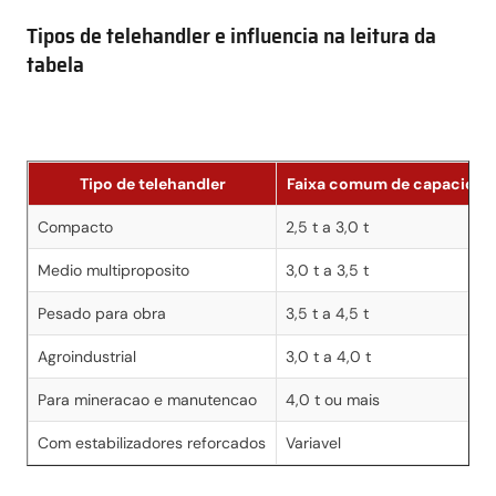
Tipos de telehandler e influencia na leitura da
tabela
Tipo de telehandler
Faixa comum de capacidad
Compacto
2,5 t a 3,0 t
Medio multiproposito
3,0 t a 3,5 t
Pesado para obra
3,5 t a 4,5 t
Agroindustrial
3,0 t a 4,0 t
Para mineracao e manutencao
4,0 t ou mais
Com estabilizadores reforcados
Variavel